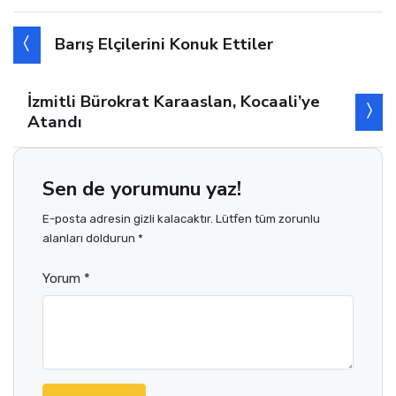
Bu Haberi Beğendin Mi?
0 kişiden 0 kişi beğendi
Evet
Hayır
Barış Elçilerini Konuk Ettiler
İzmitli Bürokrat Karaaslan, Kocaali’ye
Atandı
Sen de yorumunu yaz!
E-posta adresin gizli kalacaktır. Lütfen tüm zorunlu
alanları doldurun *