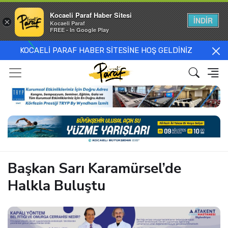
Kocaeli Paraf Haber Sitesi
İNDİR
×
Kocaeli Paraf
FREE - In Google Play
KOCAELİ PARAF HABER SİTESİNE HOŞ GELDİNİZ
Başkan Sarı Karamürsel’de
Halkla Buluştu