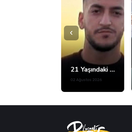
Kandıra'da 5 Plajda Denize Girmek Yasaklandı
21 Yaşındaki Efe Berat Mama Hayatını Kaybetti
02 Ağustos 2026
02 Ağustos 2026