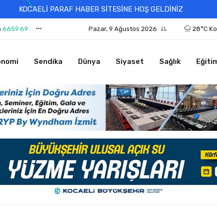
KOCAELİ PARAF HABER SİTESİNE HOŞ GELDİNİZ
n
6659.69
Pazar, 9 Ağustos 2026
28°C Ko
onomi
Sendika
Dünya
Siyaset
Sağlık
Eğiti