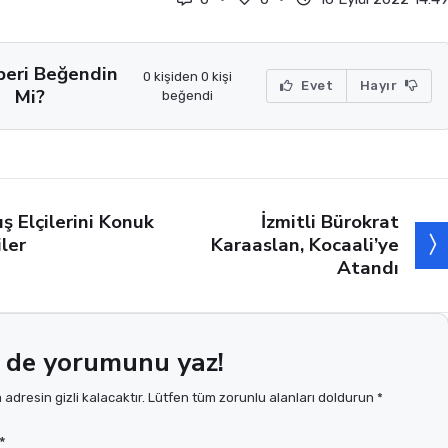
beri Beğendin
0 kişiden 0 kişi
Evet
Hayır
Mi?
beğendi
İzmitli Bürokrat
ış Elçilerini Konuk
Karaaslan, Kocaali’ye
iler
Atandı
 de yorumunu yaz!
adresin gizli kalacaktır. Lütfen tüm zorunlu alanları doldurun *
*