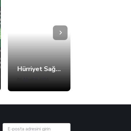
Hürriyet Sağlık-Sen'den Adalet Çağrısı
İzmit Belediyesi, Evde Bakım Hizmetine Kesintisiz Devam Ediyor
06 Ağustos 2026
05 Ağustos 2026