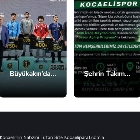
Büyükakın’dan Net Mesaj: 2028’e Hazırız
Şehrin Takımı Sahaya İniyor
05 Ağustos 2026
06 Ağustos 2026
Kocaeli'nin Nabzını Tutan Site Kocaeliparaf.com'a