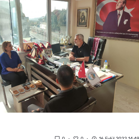
0
0
16 Eylül 2022 14:4