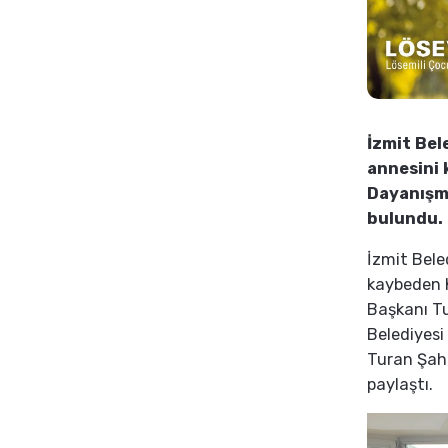
İzmit Bel
annesini 
Dayanışma
bulundu.
İzmit Bele
kaybeden 
Başkanı Tu
Belediyesi
Turan Şahi
paylaştı.