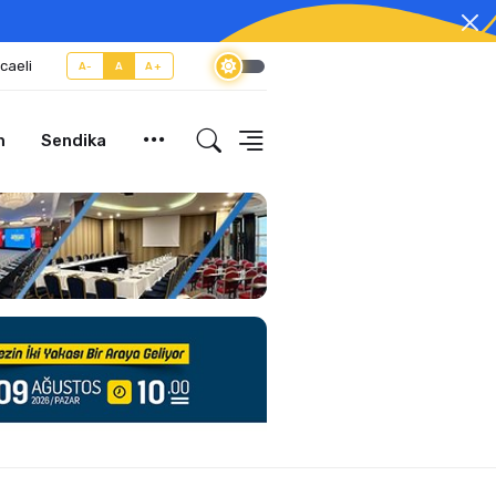
caeli
A-
A
A+
m
Sendika