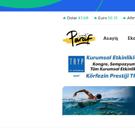
Dolar
47.68
Euro
55.13
Altı
Asayiş
Ek