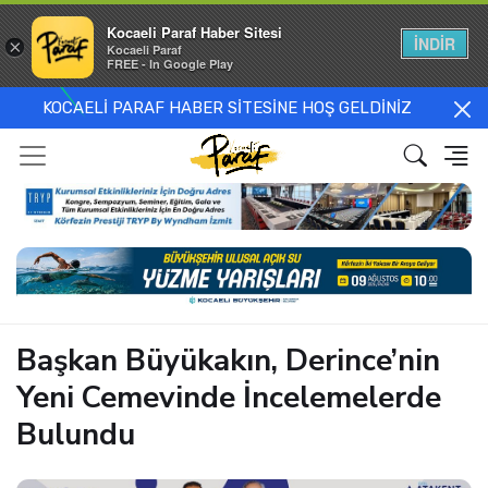
Kocaeli Paraf Haber Sitesi
İNDİR
×
Kocaeli Paraf
FREE - In Google Play
KOCAELİ PARAF HABER SİTESİNE HOŞ GELDİNİZ
Başkan Büyükakın, Derince’nin
Yeni Cemevinde İncelemelerde
Bulundu