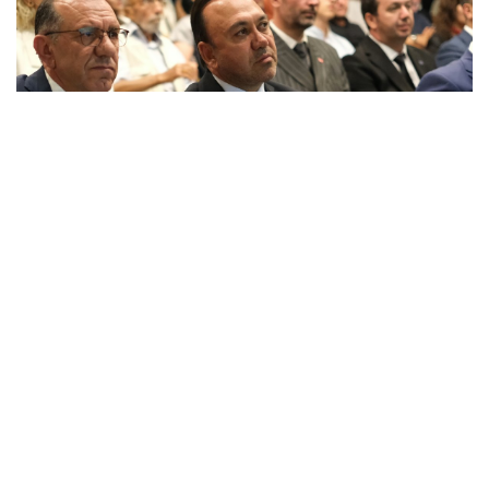
Anahtar Parti Kocaeli Teşkilatı Tam Kadro Toplandı