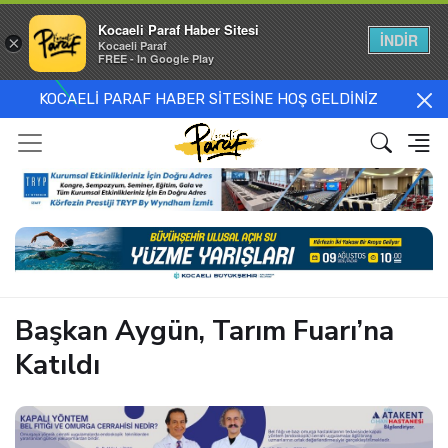
Kocaeli Paraf Haber Sitesi
İNDİR
×
Kocaeli Paraf
FREE - In Google Play
KOCAELİ PARAF HABER SİTESİNE HOŞ GELDİNİZ
Başkan Aygün, Tarım Fuarı’na
Katıldı