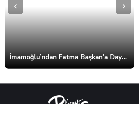
İmamoğlu’ndan Fatma Başkan’a Dayanışma Mektubu
Kocaeli'nin Nabzını Tutan Site Kocaeliparaf.com'a
Hoşgeldiniz. Kocaeli'in Güçlü Sesi, Kocaeli Haber, Kocaeli