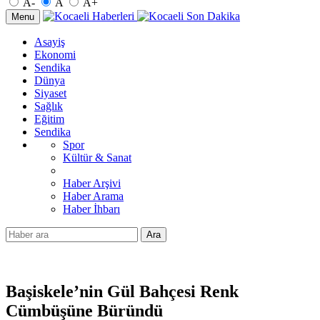
A-
A
A+
Menu
Asayiş
Ekonomi
Sendika
Dünya
Siyaset
Sağlık
Eğitim
Sendika
Spor
Kültür & Sanat
Haber Arşivi
Haber Arama
Haber İhbarı
Ara
Başiskele’nin Gül Bahçesi Renk
Cümbüşüne Büründü