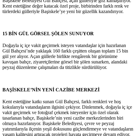
Başiskele Belediyesi Gül Bahçesi, açan gülleriyle göz kamaştırıyor.
Kent estetiğine değer katacak özel proje, birbirinden farklı renk ve
türlerdeki gülleriyle Başiskele’ye yeni bir güzellik kazandırıyor.
15 BİN GÜL GÖRSEL ŞÖLEN SUNUYOR
Doğayla iç içe vakit geçirmek isteyen vatandaşlar için hazırlanan
Gül Bahçesi’nde yaklaşık 160 farklı çeşitten oluşan toplam 15 bin
gül yer alıyor. Açan güllerle birlikte rengârenk bir görünüme
kavuşan bahçe, ziyaretçilerine görsel bir şölen sunarken, alandaki
peyzaj düzenleme çalışmaları da titizlikle sürdürülüyor.
BAŞİSKELE’NİN YENİ CAZİBE MERKEZİ
Kent estetiğine katkı sunan Gül Bahçesi, farklı renkleri ve hoş
kokularıyla vatandaşların ilgisini çekiyor. Dinlenmek, doğayla iç içe
vakit geçirmek ve fotoğraf çekmek isteyenler için özel olarak
tasarlanan bahçe, Başiskele’nin yeni cazibe merkezlerinden biri
olmaya hazırlanıyor. Başiskele Belediyesi, çevre ve peyzaj
yatırımlarıyla ilçenin yeşil dokusunu güçlendirmeye ve vatandaşların
yaşam kalitesini artıracak projeleri hayata geçirmeye devam ediyor.