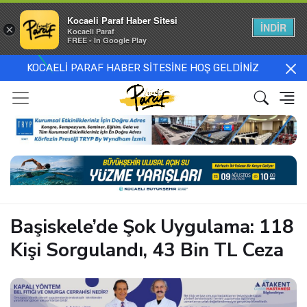
Kocaeli Paraf Haber Sitesi
İNDİR
×
Kocaeli Paraf
FREE - In Google Play
KOCAELİ PARAF HABER SİTESİNE HOŞ GELDİNİZ
Başiskele’de Şok Uygulama: 118
Kişi Sorgulandı, 43 Bin TL Ceza