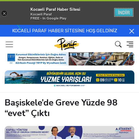
Kocaeli Paraf Haber Sitesi
İNDİR
×
Kocaeli Paraf
FREE - In Google Play
KOCAELİ PARAF HABER SİTESİNE HOŞ GELDİNİZ
Başiskele’de Greve Yüzde 98
“evet” Çıktı