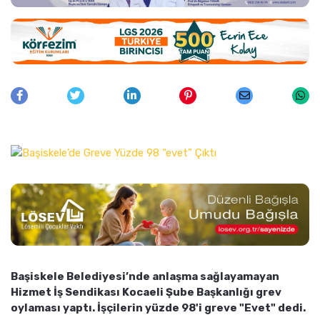
Başiskele Belediyesi’nde anlaşma sağlayamayan
Hizmet İş Sendikası Kocaeli Şube Başkanlığı grev
oylaması yaptı. İşçilerin yüzde 98'i greve "Evet" dedi.