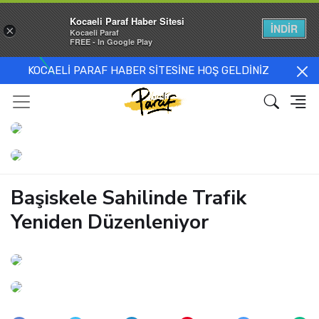
Kocaeli Paraf Haber Sitesi
İNDİR
×
Kocaeli Paraf
FREE - In Google Play
KOCAELİ PARAF HABER SİTESİNE HOŞ GELDİNİZ
Başiskele Sahilinde Trafik
Yeniden Düzenleniyor