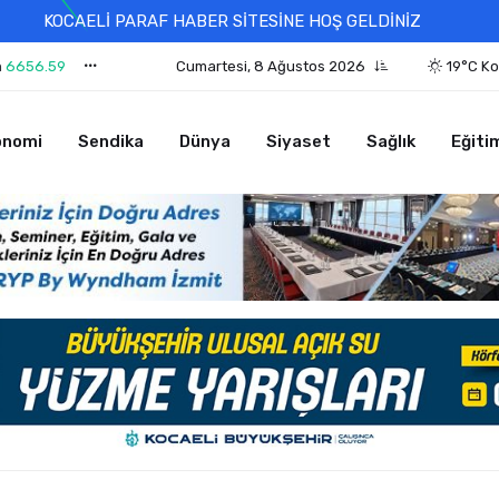
KOCAELİ PARAF HABER SİTESİNE HOŞ GELDİNİZ
n
6656.59
Cumartesi, 8 Ağustos 2026
19°C Ko
onomi
Sendika
Dünya
Siyaset
Sağlık
Eğiti