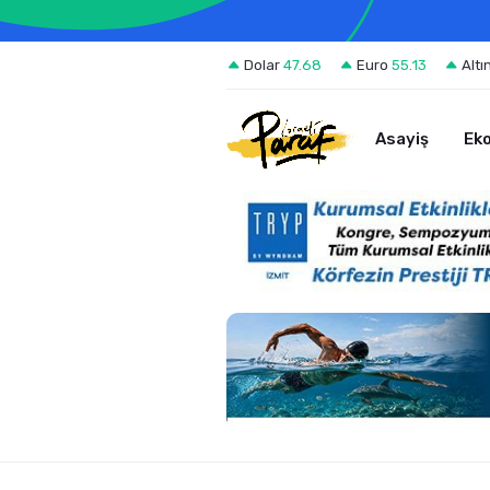
Dolar
47.68
Euro
55.13
Altı
Asayiş
Ek