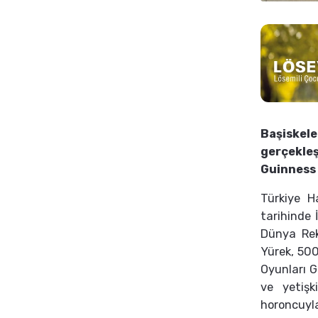
Başiskel
gerçekle
Guinness
Türkiye H
tarihinde 
Dünya Rek
Yürek, 500
Oyunları G
ve yetişk
horoncuyla