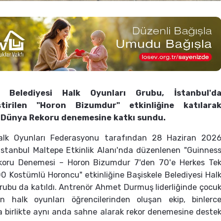
e Belediyesi Halk Oyunları Grubu, İstanbul'd
ştirilen "Horon Bizumdur" etkinliğine katılara
 Dünya Rekoru denemesine katkı sundu.
alk Oyunları Federasyonu tarafından 28 Haziran 202
İstanbul Maltepe Etkinlik Alanı'nda düzenlenen "Guinnes
oru Denemesi – Horon Bizumdur 7'den 70'e Herkes Te
0 Kostümlü Horoncu" etkinliğine Başiskele Belediyesi Hal
rubu da katıldı. Antrenör Ahmet Durmuş liderliğinde çocu
in halk oyunları öğrencilerinden oluşan ekip, binlerc
 birlikte aynı anda sahne alarak rekor denemesine deste