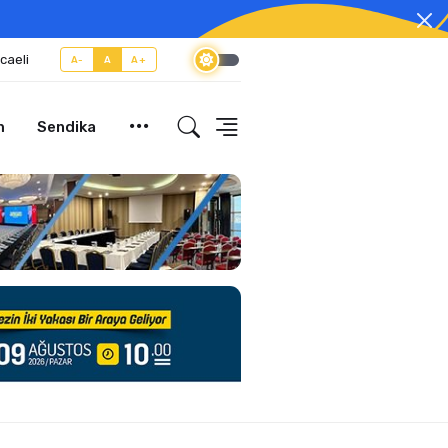
caeli
A-
A
A+
m
Sendika