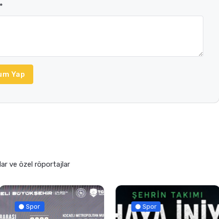
*
um Yap
lar ve özel röportajlar
Spor
Spor