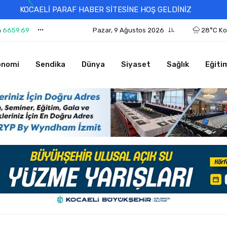
KOCAELİ PARAF HABER SİTESİNE HOŞ GELDİNİZ
n
6659.69
Pazar, 9 Ağustos 2026
28°C Ko
onomi
Sendika
Dünya
Siyaset
Sağlık
Eğiti