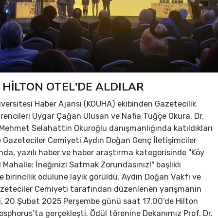
 HİLTON OTEL'DE ALDILAR
iversitesi Haber Ajansı (KOUHA) ekibinden Gazetecilik
encileri Uygar Çağan Ulusan ve Nafia Tuğçe Okura, Dr.
 Mehmet Selahattin Okuroğlu danışmanlığında katıldıkları
e Gazeteciler Cemiyeti Aydın Doğan Genç İletişimciler
nda, yazılı haber ve haber araştırma kategorisinde "Köy
l Mahalle: İneğinizi Satmak Zorundasınız!" başlıklı
le birincilik ödülüne layık görüldü. Aydın Doğan Vakfı ve
azeteciler Cemiyeti tarafından düzenlenen yarışmanın
i, 20 Şubat 2025 Perşembe günü saat 17.00’de Hilton
osphorus’ta gerçekleşti. Ödül törenine Dekanımız Prof. Dr.