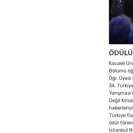
ÖDÜLÜ
Kocaeli Ün
Bölümü öğr
Öğr. Üyesi
34. Türkiy
Yarışması'
Değil Kırsa
haberleriy
Türkiye G
ödül tören
İstanbul B