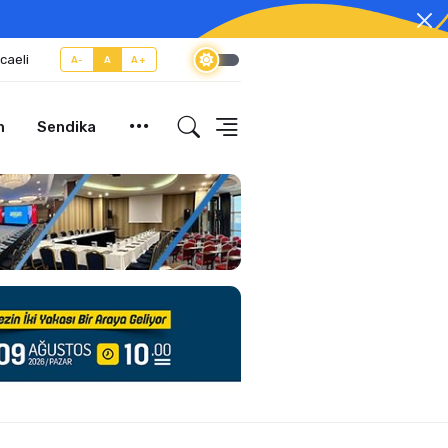
caeli
A-
A
A+
m
Sendika