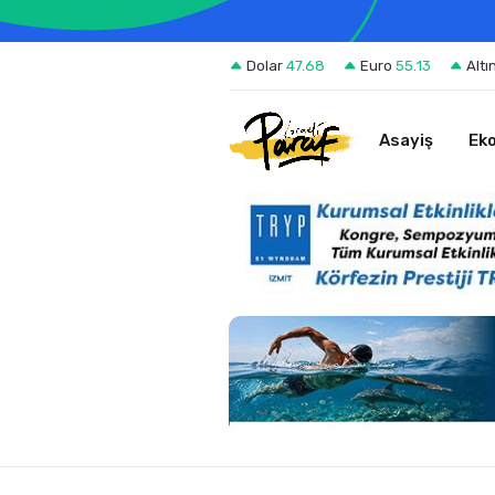
Dolar
47.68
Euro
55.13
Altı
Asayiş
Ek