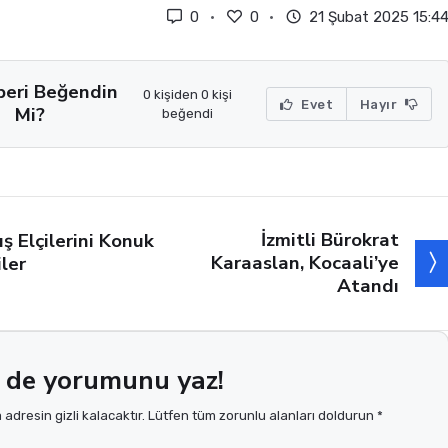
0
0
21 Şubat 2025 15:4
beri Beğendin
0 kişiden 0 kişi
Evet
Hayır
Mi?
beğendi
İzmitli Bürokrat
ış Elçilerini Konuk
Karaaslan, Kocaali’ye
iler
Atandı
 de yorumunu yaz!
adresin gizli kalacaktır. Lütfen tüm zorunlu alanları doldurun *