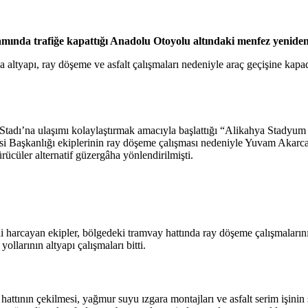
nda trafiğe kapattığı Anadolu Otoyolu altındaki menfez yeniden 
ltyapı, ray döşeme ve asfalt çalışmaları nedeniyle araç geçişine kap
 Stadı’na ulaşımı kolaylaştırmak amacıyla başlattığı “Alikahya Stadyum 
esi Başkanlığı ekiplerinin ray döşeme çalışması nedeniyle Yuvam Akar
rücüler alternatif güzergâha yönlendirilmişti.
sai harcayan ekipler, bölgedeki tramvay hattında ray döşeme çalışmala
ollarının altyapı çalışmaları bitti.
 hattının çekilmesi, yağmur suyu ızgara montajları ve asfalt serim işinin 