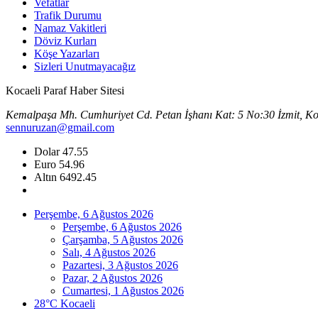
Vefatlar
Trafik Durumu
Namaz Vakitleri
Döviz Kurları
Köşe Yazarları
Sizleri Unutmayacağız
Kocaeli Paraf Haber Sitesi
Kemalpaşa Mh. Cumhuriyet Cd. Petan İşhanı Kat: 5 No:30 İzmit, Ko
sennuruzan@gmail.com
Dolar
47.55
Euro
54.96
Altın
6492.45
Perşembe, 6 Ağustos 2026
Perşembe, 6 Ağustos 2026
Çarşamba, 5 Ağustos 2026
Salı, 4 Ağustos 2026
Pazartesi, 3 Ağustos 2026
Pazar, 2 Ağustos 2026
Cumartesi, 1 Ağustos 2026
28°C Kocaeli