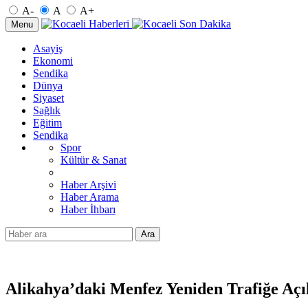
A-
A
A+
Menu
Asayiş
Ekonomi
Sendika
Dünya
Siyaset
Sağlık
Eğitim
Sendika
Spor
Kültür & Sanat
Haber Arşivi
Haber Arama
Haber İhbarı
Ara
Alikahya’daki Menfez Yeniden Trafiğe Açı