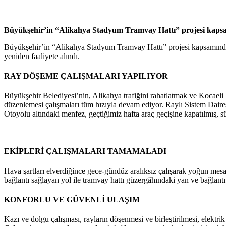
Büyükşehir’in “Alikahya Stadyum Tramvay Hattı” projesi kapsamı
Büyükşehir’in “Alikahya Stadyum Tramvay Hattı” projesi kapsamında a
yeniden faaliyete alındı.
RAY DÖŞEME ÇALIŞMALARI YAPILIYOR
Büyükşehir Belediyesi’nin, Alikahya trafiğini rahatlatmak ve Kocaeli
düzenlemesi çalışmaları tüm hızıyla devam ediyor. Raylı Sistem Dair
Otoyolu altındaki menfez, geçtiğimiz hafta araç geçişine kapatılmış, sü
EKİPLERİ ÇALIŞMALARI TAMAMALADI
Hava şartları elverdiğince gece-gündüz aralıksız çalışarak yoğun me
bağlantı sağlayan yol ile tramvay hattı güzergâhındaki yan ve bağlantı y
KONFORLU VE GÜVENLİ ULAŞIM
Kazı ve dolgu çalışması, rayların döşenmesi ve birleştirilmesi, elektrik