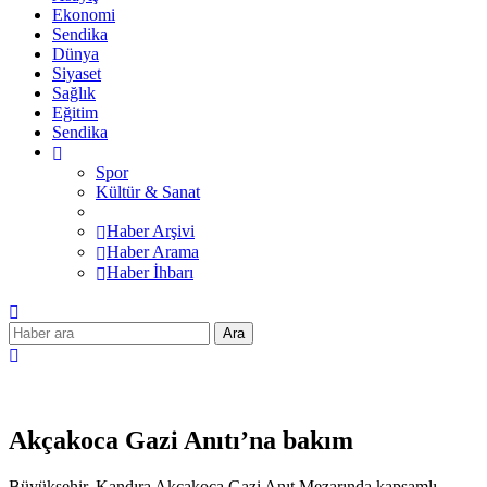
Ekonomi
Sendika
Dünya
Siyaset
Sağlık
Eğitim
Sendika
Spor
Kültür & Sanat
Haber Arşivi
Haber Arama
Haber İhbarı
Ara
Akçakoca Gazi Anıtı’na bakım
Büyükşehir, Kandıra Akçakoca Gazi Anıt Mezarında kapsamlı