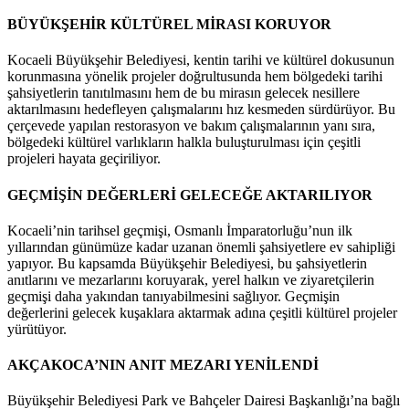
BÜYÜKŞEHİR KÜLTÜREL MİRASI KORUYOR
Kocaeli Büyükşehir Belediyesi, kentin tarihi ve kültürel dokusunun
korunmasına yönelik projeler doğrultusunda hem bölgedeki tarihi
şahsiyetlerin tanıtılmasını hem de bu mirasın gelecek nesillere
aktarılmasını hedefleyen çalışmalarını hız kesmeden sürdürüyor. Bu
çerçevede yapılan restorasyon ve bakım çalışmalarının yanı sıra,
bölgedeki kültürel varlıkların halkla buluşturulması için çeşitli
projeleri hayata geçiriliyor.
GEÇMİŞİN DEĞERLERİ GELECEĞE AKTARILIYOR
Kocaeli’nin tarihsel geçmişi, Osmanlı İmparatorluğu’nun ilk
yıllarından günümüze kadar uzanan önemli şahsiyetlere ev sahipliği
yapıyor. Bu kapsamda Büyükşehir Belediyesi, bu şahsiyetlerin
anıtlarını ve mezarlarını koruyarak, yerel halkın ve ziyaretçilerin
geçmişi daha yakından tanıyabilmesini sağlıyor. Geçmişin
değerlerini gelecek kuşaklara aktarmak adına çeşitli kültürel projeler
yürütüyor.
AKÇAKOCA’NIN ANIT MEZARI YENİLENDİ
Büyükşehir Belediyesi Park ve Bahçeler Dairesi Başkanlığı’na bağlı