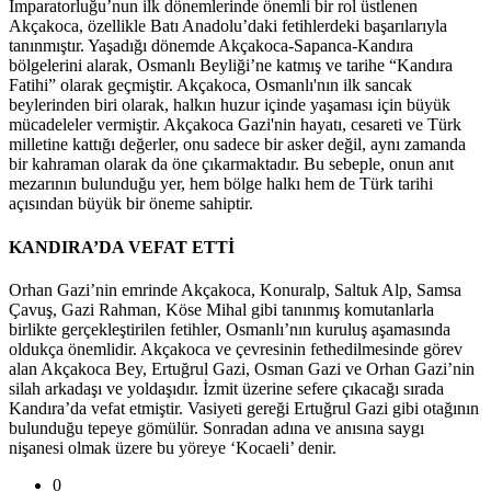
İmparatorluğu’nun ilk dönemlerinde önemli bir rol üstlenen
Akçakoca, özellikle Batı Anadolu’daki fetihlerdeki başarılarıyla
tanınmıştır. Yaşadığı dönemde Akçakoca-Sapanca-Kandıra
bölgelerini alarak, Osmanlı Beyliği’ne katmış ve tarihe “Kandıra
Fatihi” olarak geçmiştir. Akçakoca, Osmanlı'nın ilk sancak
beylerinden biri olarak, halkın huzur içinde yaşaması için büyük
mücadeleler vermiştir. Akçakoca Gazi'nin hayatı, cesareti ve Türk
milletine kattığı değerler, onu sadece bir asker değil, aynı zamanda
bir kahraman olarak da öne çıkarmaktadır. Bu sebeple, onun anıt
mezarının bulunduğu yer, hem bölge halkı hem de Türk tarihi
açısından büyük bir öneme sahiptir.
KANDIRA’DA VEFAT ETTİ
Orhan Gazi’nin emrinde Akçakoca, Konuralp, Saltuk Alp, Samsa
Çavuş, Gazi Rahman, Köse Mihal gibi tanınmış komutanlarla
birlikte gerçekleştirilen fetihler, Osmanlı’nın kuruluş aşamasında
oldukça önemlidir. Akçakoca ve çevresinin fethedilmesinde görev
alan Akçakoca Bey, Ertuğrul Gazi, Osman Gazi ve Orhan Gazi’nin
silah arkadaşı ve yoldaşıdır. İzmit üzerine sefere çıkacağı sırada
Kandıra’da vefat etmiştir. Vasiyeti gereği Ertuğrul Gazi gibi otağının
bulunduğu tepeye gömülür. Sonradan adına ve anısına saygı
nişanesi olmak üzere bu yöreye ‘Kocaeli’ denir.
0