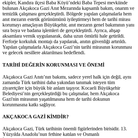
ekipler, Kandıra ilçesi Baba Köyü’ndeki Baba Tepesi mevkiinde
bulunan Akçakoca Gazi Anıt Mezarında kapsamlı bakım, onarım ve
temizlik çalışması gerçekleştirdi. Bölgede yapılan çalışmalarla hem
anıt mezarın estetik görünümünü iyileştirmeyi hem de tarihi mirası
korumayı amaçlayan Büyükşehir, anıt mezarın genel bakımının yanı
sıra boya ve badana işlemleri de gerçekleştirdi. Ayrıca, ahşap
aksamlara vernik uygulanarak, daha uzun ömürlü hale getirildi.
Ferforje korkuluk montajı da yapılarak, anıtın güvenliği artırıldı.
Yapılan çalışmalarla Akçakoca Gazi’nin tarihi mirasının korunması
ve gelecek nesillere aktarılması hedeflendi.
TARİHİ DEĞERİN KORUNMASI VE ÖNEMİ
Akçakoca Gazi Anıtı’nın bakımı, sadece yerel halk için değil, aynı
zamanda Türk tarihini daha yakından tanımak isteyen tüm
ziyaretçiler için büyük bir anlam taşıyor. Kocaeli Büyükşehir
Belediyesi’nin gerçekleştirdiği bu çalışmalar, hem Akçakoca
Gazi'nin mirasının yaşatılmasına hem de tarihi dokunun
korunmasına katkı sağlıyor.
AKÇAKOCA GAZİ KİMDİR?
Akçakoca Gazi, Türk tarihinin önemli figürlerinden birisidir. 13.
Yüzyılda Anadolu’nun fethine katılan ve Osmanlı