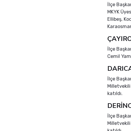
İlçe Başka
MKYK Üyesi
Ellibeş, K
Karaosmano
ÇAYIR
İlçe Başka
Cemil Yama
DARIC
İlçe Başka
Milletveki
katıldı.
DERİN
İlçe Başka
Milletveki
katıldı.