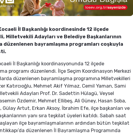
Kocaeli İl Başkanlığı koordinesinde 12 ilçede
li, Milletvekili Adayları ve Belediye Başkanlarının
yla düzenlenen bayramlaşma programları coşkuyla
ti.
ocaeli İl Başkanlığı koordinasyonunda 12 ilçede
ma programı düzenlendi. İlçe Seçim Koordinasyon Merkezi
tlarda düzenlenen bayramlaşma programına Milletvekilleri
er Katırcıoğlu, Mehmet Akif Yılmaz, Cemil Yaman, Sami
lletvekili Adayları Prof. Dr. Sadettin Hülagü, Veysel
Yasemin Özdemir, Mehmet Ellibeş, Ali Güney, Hasan Soba,
, Gülay Artut, Erkan Aksoy, İbrahim Efe, ilçe başkanları ve
şkanlarının yanı sıra teşkilat üyeleri katıldı. Sabah saat
aşlayan ilçe bayramlaşmalarının ardından bütün teşkilat
Antikkapı’da düzenlenen İl Bayramlaşma Programında