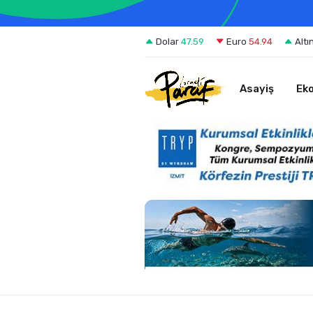
Dolar
47.59
Euro
54.94
Altı
Asayiş
Ek