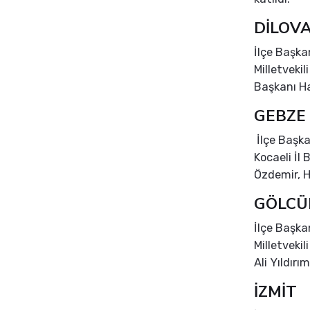
DİLOVA
İlçe Başka
Milletveki
Başkanı Ha
GEBZE
İlçe Başka
Kocaeli İl 
Özdemir, H
GÖLCÜ
İlçe Başk
Milletveki
Ali Yıldırı
İZMİT