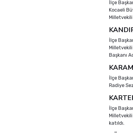
İlçe Başk
Kocaeli Bü
Milletvekil
KANDI
İlçe Başka
Milletvekil
Başkanı Ad
KARAM
İlçe Başka
Radiye Sez
KARTE
İlçe Başka
Milletveki
katıldı.