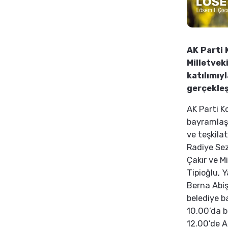
AK Parti 
Milletveki
katılımı
gerçekleş
AK Parti K
bayramlaş
ve teşkila
Radiye Sez
Çakır ve Mi
Tipioğlu, 
Berna Abiş
belediye ba
10.00’da b
12.00’de 