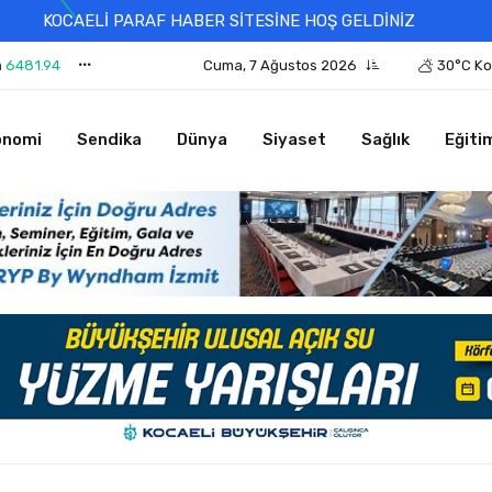
KOCAELİ PARAF HABER SİTESİNE HOŞ GELDİNİZ
n
6481.94
Cuma, 7 Ağustos 2026
30°C Ko
onomi
Sendika
Dünya
Siyaset
Sağlık
Eğiti