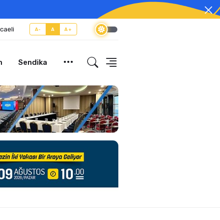
caeli
A-
A
A+
m
Sendika