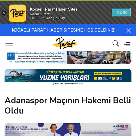
Kocaeli Paraf Haber Sitesi
İNDİR
×
Kocaeli Paraf
FREE - In Google Play
KOCAELİ PARAF HABER SİTESİNE HOŞ GELDİNİZ
Adanaspor Maçının Hakemi Belli
Oldu