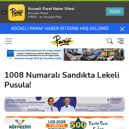
Kocaeli Paraf Haber Sitesi
İNDİR
×
Kocaeli Paraf
FREE - In Google Play
KOCAELİ PARAF HABER SİTESİNE HOŞ GELDİNİZ
1008 Numaralı Sandıkta Lekeli
Pusula!