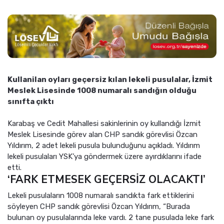
Kullanilan oyları geçersiz kılan lekeli pusulalar, İzmit
Meslek Lisesinde 1008 numaralı sandığın olduğu
sınıfta çıktı
Karabaş ve Cedit Mahallesi sakinlerinin oy kullandığı İzmit
Meslek Lisesinde görev alan CHP sandık görevlisi Özcan
Yıldırım, 2 adet lekeli pusula bulunduğunu açıkladı. Yıldırım
lekeli pusulaları YSK’ya göndermek üzere ayırdıklarını ifade
etti.
‘FARK ETMESEK GEÇERSİZ OLACAKTI’
Lekeli pusulaların 1008 numaralı sandıkta fark ettiklerini
söyleyen CHP sandık görevlisi Özcan Yıldırım, “Burada
bulunan oy pusulalarında leke vardı. 2 tane pusulada leke fark